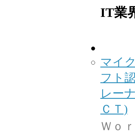
IT業
マイ
フト
レーナ
ＣＴ)
Ｗｏ