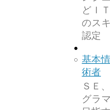
どＩ
のス
認定
基本
術者
ＳＥ
グラ