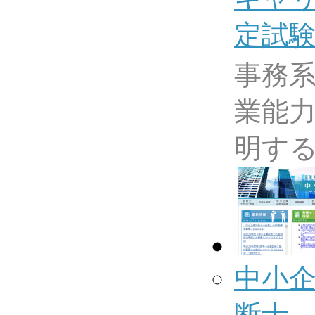
定試
事務
業能
明す
中小
断士