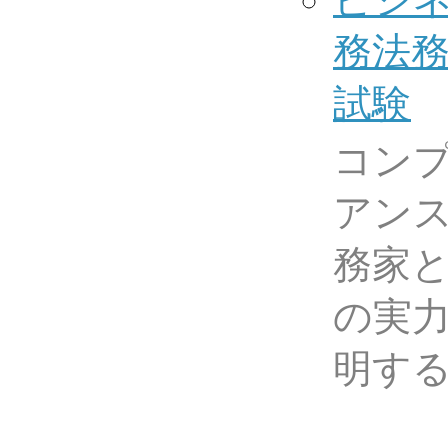
務法
試験
コン
アン
務家
の実
明す