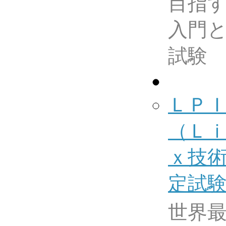
目指
入門
試験
ＬＰ
（Ｌ
ｘ技
定試
世界