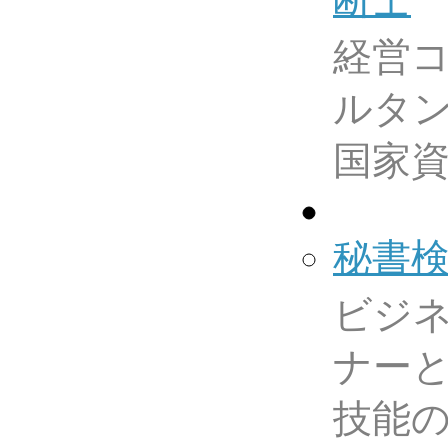
経営
ルタ
国家
秘書
ビジ
ナー
技能