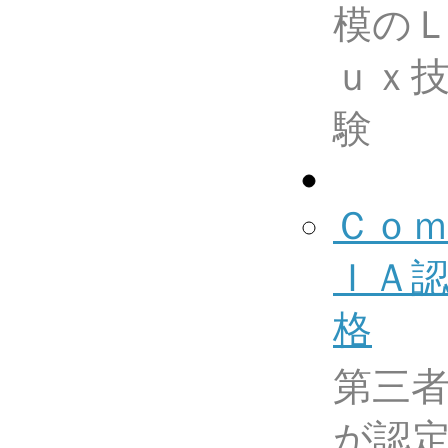
模の
ｕｘ
験
Ｃｏ
ＩＡ
格
第三
が認