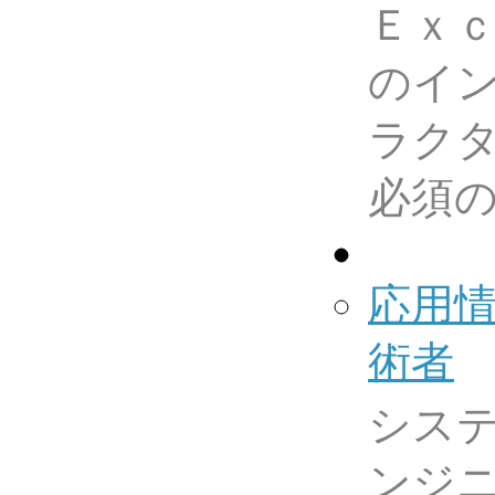
Ｅｘ
のイ
ラク
必須
応用
術者
シス
ンジ