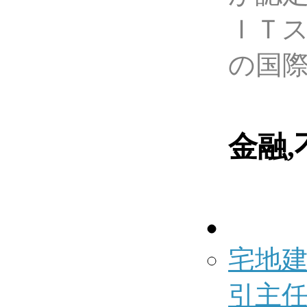
ＩＴ
の国
金融
宅地
引主