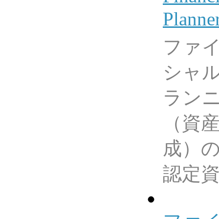
Plann
ファ
シャ
ラン
（資
成）
認定