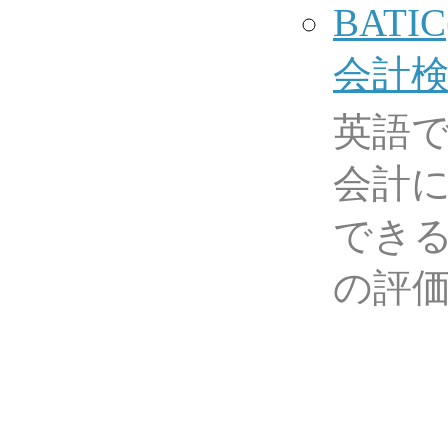
BATI
会計検
英語
会計
でき
の評