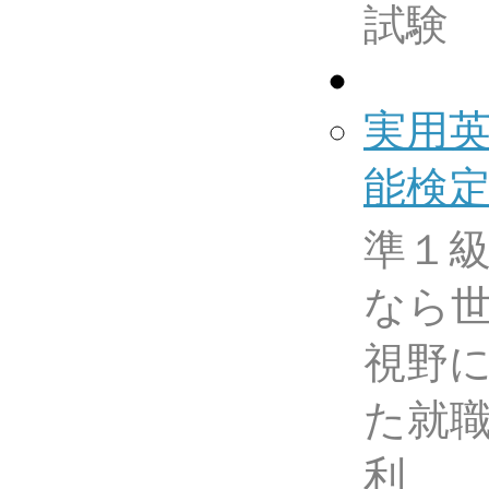
試験
実用
能検
準１
なら
視野
た就
利