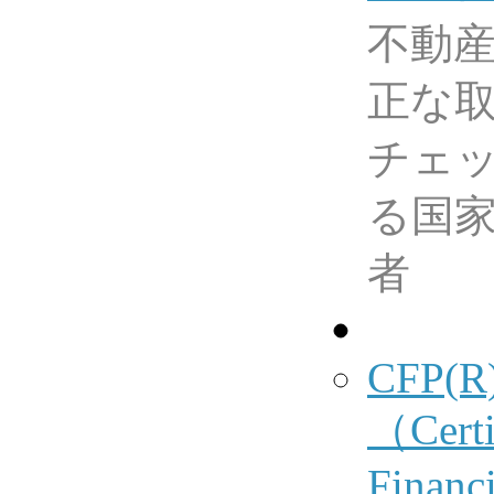
不動
正な
チェ
る国
者
CFP(R
（Certi
Financi