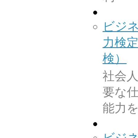
ビジ
力検
検）
社会
要な
能力
ビジ