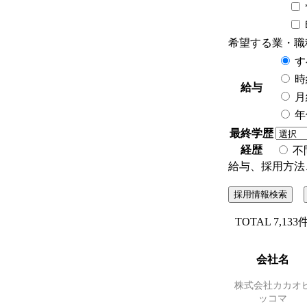
希望する業・職
す
時
給与
月
年
最終学歴
経歴
給与、採用方法
採用情報検索
TOTAL 7,133
会社名
株式会社カカオ
ッコマ